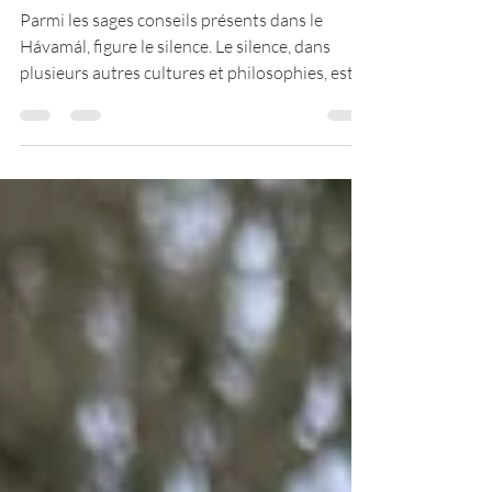
Le silence est-il une
sagesse ?
Parmi les sages conseils présents dans le
Hávamál, figure le silence. Le silence, dans
plusieurs autres cultures et philosophies, est
d'ailleurs vu comme une preuve de sagesse.
Dans la strophe 27 du Hávamál, Odin nous dit
« Le sot, Qui va parmi les hommes, Le mieux est
qu'il se taise » Un peu avant, dans la strophe
19, il dit « Qu'on parle si besoin, Sinon qu'on se
taise. » L'art du silence réside dans la
modération. Il demande de la maîtrise de soi-
même et un esprit raisonna