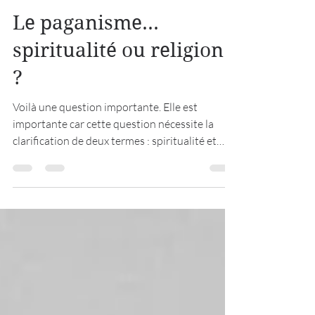
Actualité
Le paganisme...
spiritualité ou religion
?
Voilà une question importante. Elle est
importante car cette question nécessite la
clarification de deux termes : spiritualité et
religion. Tout d'abord, qu'est-ce que le
paganisme ? J'en ai déjà parlé plusieurs fois, le
paganisme peut être de nombreuses choses.
Globalement, nous pouvons dire que le
paganisme de nos jours est une volonté de
renouer avec les anciennes traditions
préchrétiennes. Une volonté de renouer avec
des coutumes ancestrales ainsi qu'avec les