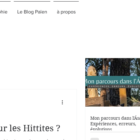
phie
Le Blog Païen
à propos
Mon parcours dans l'Ása
Expériences, erreurs,
r les Hittites ?
évolutions