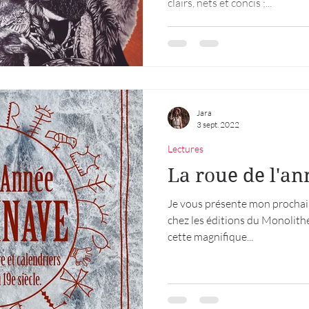
clairs, nets et concis ;...
Jara
3 sept. 2022
Lectures
La roue de l'a
Je vous présente mon prochain
chez les éditions du Monolith
cette magnifique...