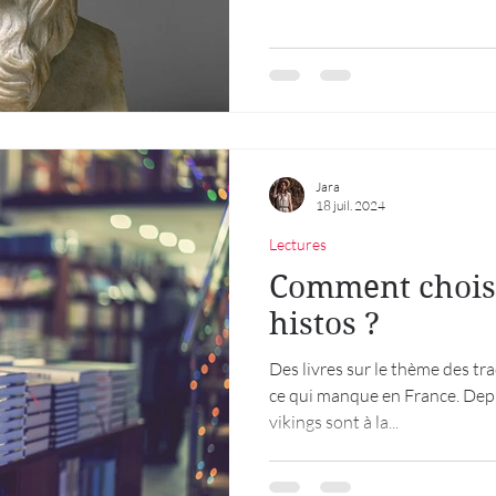
contente pas d'écrire les confli
Perses. Hérodote nous offre d
détaillées des coutumes et des
Jara
18 juil. 2024
Lectures
Comment choisi
histos ?
Des livres sur le thème des tra
ce qui manque en France. Depu
vikings sont à la...