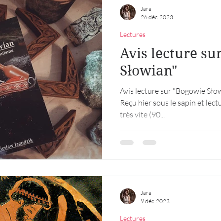
Jara
26 déc. 2023
Lectures
Avis lecture su
Słowian"
Avis lecture sur "Bogowie Sło
Reçu hier sous le sapin et lectu
très vite (90...
Jara
9 déc. 2023
Lectures