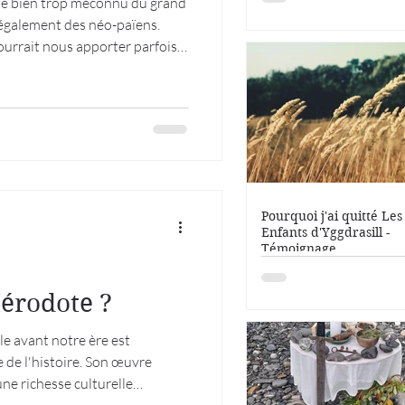
uple bien trop méconnu du grand
 également des néo-païens.
ourrait nous apporter parfois,
s étaient un peuple d'origine
natolie (dans l'actuelle
t notre ère. Leur capitale était
ait fondé leur puissant
ailleurs l'un des plus
Pourquoi j'ai quitté Les
Enfants d'Yggdrasill -
Témoignage
Hérodote ?
le avant notre ère est
 de l'histoire. Son œuvre
une richesse culturelle
rres médiques mais, ne se