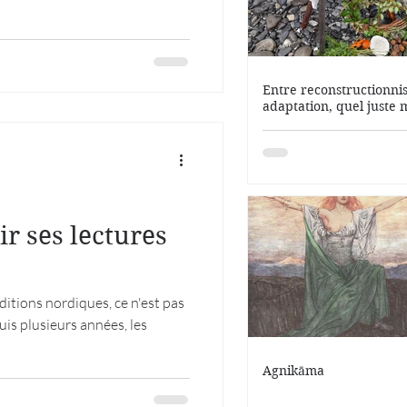
ts entres les Grecs et les
es descriptions parfois
 traditions perses.
Entre reconstructionni
adaptation, quel juste m
r ses lectures
ditions nordiques, ce n'est pas
is plusieurs années, les
Agnikāma