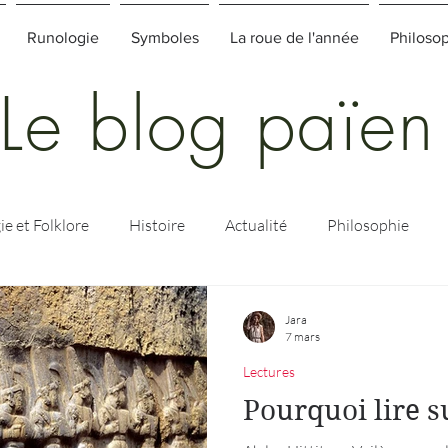
Runologie
Symboles
La roue de l'année
Philoso
Le blog païen
e et Folklore
Histoire
Actualité
Philosophie
Jara
7 mars
Lectures
Pourquoi lire su