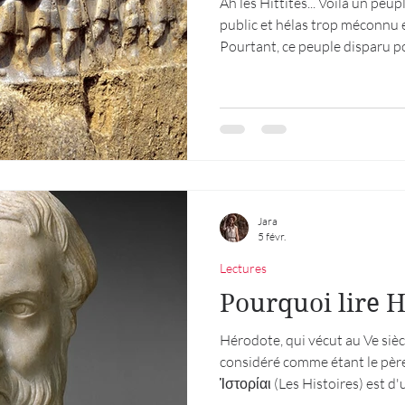
Ah les Hittites... Voilà un pe
public et hélas trop méconnu
Pourtant, ce peuple disparu p
quelques réponses. Les Hittite
indo-européenne, installé en A
Turquie) au IIe millénaire avan
Hattusa, autour de laquelle ét
royaume. Leur royaume était d'
puissants du Proc
Jara
5 févr.
Lectures
Pourquoi lire 
Hérodote, qui vécut au Ve sièc
considéré comme étant le père
Ἱστορίαι (Les Histoires) est d'
incroyable. Il y relate les gue