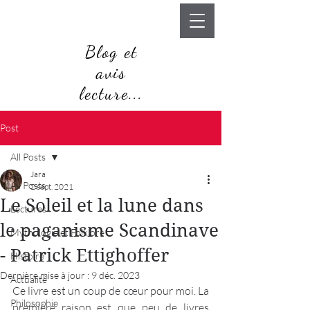
Blog et
avis
lecture...
Post
All Posts
Jara
All Posts
2 sept. 2021
Le Soleil et la lune dans
Lectures
le paganisme Scandinave
Mythologie et Folklore
- Patrick Ettighoffer
Histoire
Dernière mise à jour :
9 déc. 2023
Actualité
Ce livre est un coup de cœur pour moi. La 
Philosophie
première raison est que peu de livres 