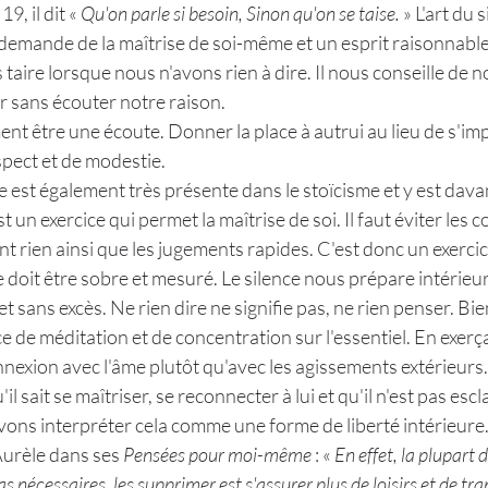
9, il dit « 
Qu'on parle si besoin, Sinon qu'on se taise.
 » L'art du 
 demande de la maîtrise de soi-même et un esprit raisonnabl
taire lorsque nous n'avons rien à dire. Il nous conseille de 
ir sans écouter notre raison.
nt être une écoute. Donner la place à autrui au lieu de s'impo
spect et de modestie.
e est également très présente dans le stoïcisme et y est dava
t un exercice qui permet la maîtrise de soi. Il faut éviter les 
t rien ainsi que les jugements rapides. C'est donc un exercic
age doit être sobre et mesuré. Le silence nous prépare intérie
t sans excès. Ne rien dire ne signifie pas, ne rien penser. Bie
e de méditation et de concentration sur l'essentiel. En exerça
exion avec l'âme plutôt qu'avec les agissements extérieurs. A
'il sait se maîtriser, se reconnecter à lui et qu'il n'est pas escl
ons interpréter cela comme une forme de liberté intérieure
Aurèle dans ses 
Pensées pour moi-même
 : «
 En effet, la plupart 
 nécessaires, les supprimer est s'assurer plus de loisirs et de tranq