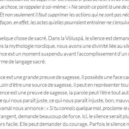
que chose, se rappeler à soi-même : « Ne serait-ce point là une de 
 Et non seulement il faut supprimer les actions qui ne sont pas né
 façon, en effet, les actes qu'elles pourraient entraîner ne s'ensui
 quelque chose de sacré. Dans la Völuspá, le silence est deman
 la mythologie nordique, nous avons une divinité liée au sile
ilence est un moment suspendu avant l'accomplissement d'un rit
rme de langage sacré.
lence est une grande preuve de sagesse, il possède une face ca
Loin d'être une source de sagesse, il peut en représenter tout 
lence est une preuve de sagesse, la parole peut l'être tout aut
qui nous paraît juste, ce qui nous paraît injuste, bon, mauva
amál nous annonce : « 
Si tu connais quelque mal, proclame-l
angent, demande beaucoup de force. Ici, le silence serait plut
urs facile. Elle peut demander du courage. Parfois le silence 