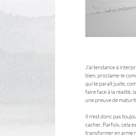
J'ai tendance à interpr
bien, proclame-le comm
qui te paraît juste, co
faire face à la réalité
une preuve de maturit
Il n'est donc pas touj
cacher. Parfois, cela es
transformer en arme re