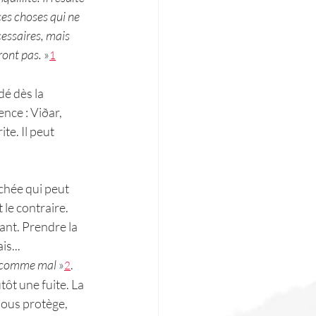
ces choses qui ne 
cessaires, mais 
vront pas.
 »
1
dé dès la 
nce : Viðar, 
e. Il peut 
chée qui peut 
le contraire. 
ant. Prendre la 
is...
e comme mal
 »
. 
2
ôt une fuite. La 
nous protège, 