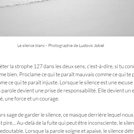
Le silence blanc - Photographie de 
Ludovic Jokiel
éter la strophe 127 dans les deux sens, c'est-à-dire, si tu co
e bien. Proclame ce qui te paraît mauvais comme ce qui te pa
mme ce qui te paraît injuste. Lorsque le silence est une excuse
, la parole devient une prise de responsabilité. Elle devient u
é, une force et un courage.
ours sage de garder le silence, ce masque derrière lequel no
t pire... Au-delà de la fuite qui peut être inconsciente, le sile
doutable. Lorsque la parole soigne et apaise, le silence détru