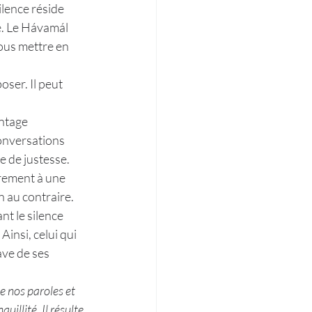
silence réside 
e. Le Hávamál 
nous mettre en 
ser. Il peut 
ntage 
conversations 
e de justesse. 
urement à une 
n au contraire. 
nt le silence 
insi, celui qui 
ave de ses 
.
de nos paroles et 
uillité. Il résulte 