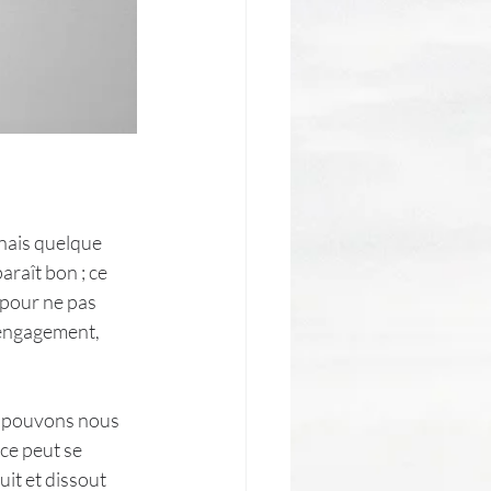
nnais quelque 
raît bon ; ce 
 pour ne pas 
n engagement, 
us pouvons nous 
nce peut se 
it et dissout 