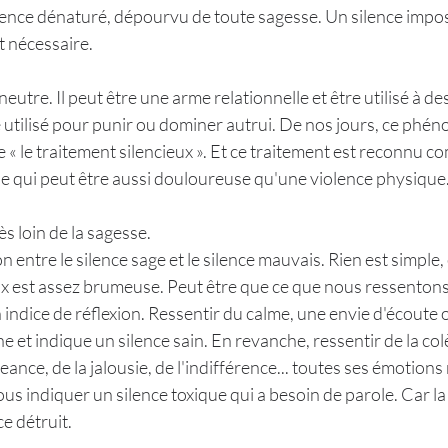
lence dénaturé, dépourvu de toute sagesse. Un silence impos
t nécessaire.
neutre. Il peut être une arme relationnelle et être utilisé à des
e utilisé pour punir ou dominer autrui. De nos jours, ce phén
 le traitement silencieux ». Et ce traitement est reconnu c
e qui peut être aussi douloureuse qu'une violence physique
 loin de la sagesse.
tion entre le silence sage et le silence mauvais. Rien est simple, 
ux est assez brumeuse. Peut être que ce que nous ressentons
 indice de réflexion. Ressentir du calme, une envie d'écoute ou
ne et indique un silence sain. En revanche, ressentir de la col
ance, de la jalousie, de l'indifférence... toutes ses émotions
s indiquer un silence toxique qui a besoin de parole. Car la
ce détruit.