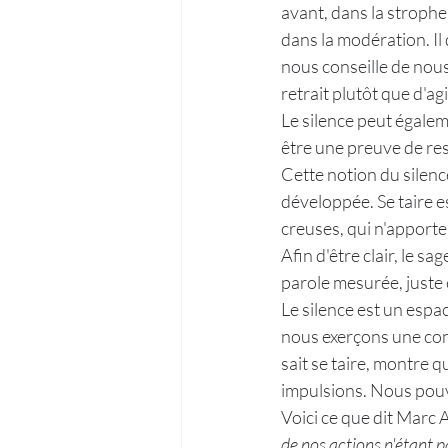
avant, dans la strophe 1
dans la modération. Il
nous conseille de nous 
retrait plutôt que d'ag
Le silence peut égaleme
être une preuve de re
Cette notion du silenc
développée. Se taire es
creuses, qui n'apporten
Afin d'être clair, le s
parole mesurée, juste e
Le silence est un espac
nous exerçons une conn
sait se taire, montre qu
impulsions. Nous pouv
Voici ce que dit Marc 
de nos actions n'étant pas