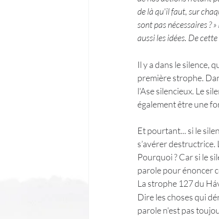
de là qu'il faut, sur cha
sont pas nécessaires ? »
aussi les idées. De cette
Il y a dans le silence,
première strophe. Dans
l'Ase silencieux. Le s
également être une fo
Et pourtant... si le si
s’avérer destructrice. 
Pourquoi ? Car si le si
parole pour énoncer ce 
La strophe 127 du Háv
Dire les choses qui dér
parole n'est pas toujo