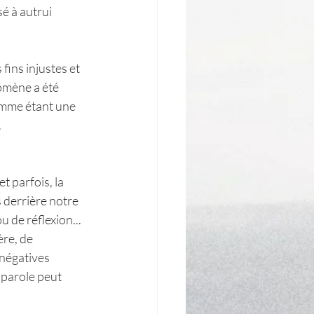
é à autrui 
 fins injustes et 
omène a été 
omme étant une 
.
et parfois, la 
 derrière notre 
 de réflexion... 
ère, de 
 négatives 
 parole peut 