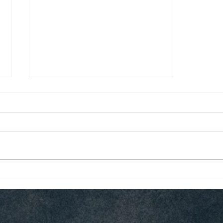
Nouveau départ et mort
imminente