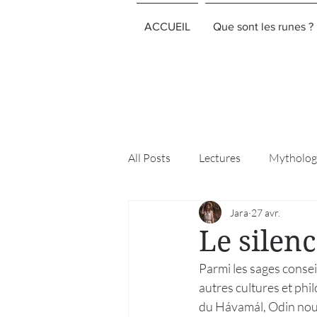
ACCUEIL
Que sont les runes ?
All Posts
Lectures
Mythologi
Jara
27 avr.
Le silenc
Parmi les sages conseil
autres cultures et phi
du Hávamál, Odin nous