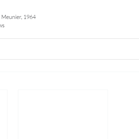
o Meunier, 1964
ws