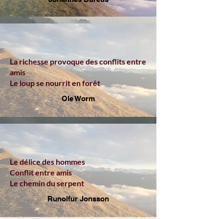
La richesse provoque des conflits entre
amis
Le loup se nourrit en forêt
Ole Worm
Le délice des hommes
Conflit entre amis
Le chemin du serpent
Runolfur Jonsson