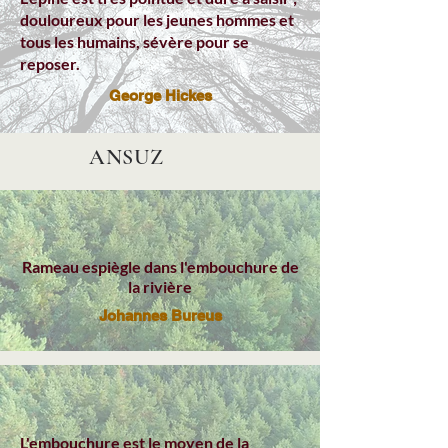
douloureux pour les jeunes hommes et
tous les humains, sévère pour se
reposer.
George Hickes
ANSUZ
Rameau espiègle dans l'embouchure de
la rivière
Johannes Bureus
L'embouchure est le moyen de la