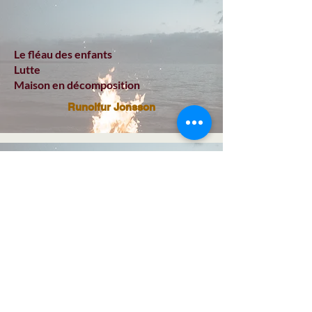
Le fléau des enfants
Lutte
Maison en décomposition
Runolfur Jonsson
La torche est connue de tous, pâle et
brillante ; et brûle souvent là où repose
la noblesse.
George Hickes
GEBO