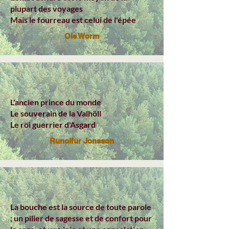
plupart des voyages
Mais le fourreau est celui de l'épée
Ole Worm
L'ancien prince du monde
Le souverain de la Valhöll
Le roi guerrier d'Asgard
Runolfur Jonsson
La bouche est la source de toute parole
; un pilier de sagesse et de confort pour