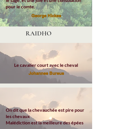
le sage, et une joie et une consolation
pour le comte.
George Hickes
RAIDHO
Le cavalier court avec le cheval
Johannes Bureus
On dit que la chevauchée est pire pour
les chevaux
Malédiction est la meilleure des épées