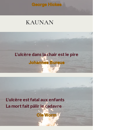
George Hickes
KAUNAN
L'ulcère dans la chair est le pire
Johannes Bureus
L'ulcère est fatal aux enfants
La mort fait pâlir le cadavre
Ole Worm