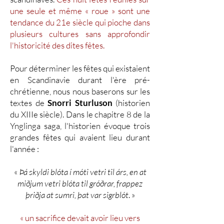
une seule et même « roue » sont une
tendance du 21e siècle qui pioche dans
plusieurs cultures sans approfondir
l'historicité des dites fêtes.
Pour déterminer les fêtes qui existaient
en Scandinavie durant l'ère pré-
chrétienne, nous nous baserons sur les
textes de
Snorri Sturluson
(historien
du XIIIe siècle). Dans le chapitre 8 de la
Ynglinga saga, l'historien évoque trois
grandes fêtes qui avaient lieu durant
l'année :
«
Þá skyldi blóta í móti vetri til árs, en at
miðjum vetri blóta til gróðrar, frappez
þriðja at sumri, þat var sigrblót
. »
« un sacrifice devait avoir lieu vers