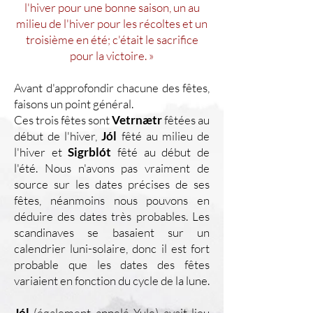
l'hiver pour une bonne saison, un au
milieu de l'hiver pour les récoltes et un
troisième en été; c'était le sacrifice
pour la victoire. »
Avant d'approfondir chacune des fêtes,
faisons un point général.
Ces trois fêtes sont
Vetrnætr
fêtées au
début de l'hiver,
Jól
fêté au milieu de
l'hiver et
Sigrblót
fêté au début de
l'été. Nous n'avons pas vraiment de
source sur les dates précises de ses
fêtes, néanmoins nous pouvons en
déduire des dates très probables. Les
scandinaves se basaient sur un
calendrier luni-solaire, donc il est fort
probable que les dates des fêtes
variaient en fonction du cycle de la lune.
Jól
(également appelé Yule) avait lieu