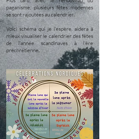
Plus tard, avec le renouveau du
paganisme, plusieurs fêtes modernes
se sont rajoutées au calendrier.
Voici schéma qui je l'espère, aidera à
mieux visualiser le calendrier des fêtes
de l'année scandinaves à l'ère
préchrétienne.