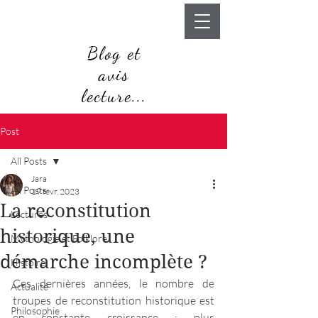
Blog et
avis
lecture...
Post
All Posts
Jara
All Posts
19 févr. 2023
La reconstitution
Lectures
historique, une
Mythologie et Folklore
démarche incomplète ?
Histoire
Ces dernières années, le nombre de 
Actualité
troupes de reconstitution historique est 
Philosophie
en constante croissance ; plus 