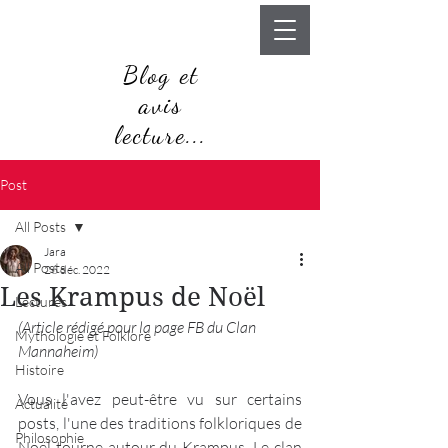
Blog et
avis
lecture...
Post
All Posts
Jara
All Posts
26 déc. 2022
Les Krampus de Noël
Lectures
(Article rédigé pour la page FB du Clan 
Mythologie et Folklore
Mannaheim)
Histoire
Vous l'avez peut-être vu sur certains 
Actualité
posts, l'une des traditions folkloriques de 
Philosophie
Noël tourne autour du Krampus. Le clan 